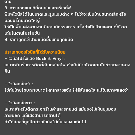
ง่าย
3. การออกแบบที่ยืดหยุ่นและครีเอทีฟ
พิมพ์ไวนิลได้ในขนาดและรูปแบบต่าง ๆ ไม่ว่าจะเป็นป้ายขนาดเล็กหรือ
บิลบอร์ดขนาดใหญ่
ใช้เป็นพื้นหลังสวยงามในงานนิทรรศการ หรือทำเป็นป้ายแสตนดี้ที่โดด
เด่นในงานโปรโมชัน
4. ราคาถูกกว่าป้ายชนิดอื่นแทบทุกชนิด
ประเภทของไวนิลที่ได้รับความนิยม
- ไวนิลโปร่งแสง Backlit Vinyl :
เหมาะสำหรับการติดตั้งในกล่องไฟ ช่วยให้ป้ายโดดเด่นในช่วงเวลากลาง
คืน
- ไวนิลหลังดำ :
ใช้กับป้ายโฆษณาขนาดใหญ่กลางแจ้ง ให้สีสันสดใส แม้ในสภาพแสงจ้า
- ไวนิลหลังขาว :
เหมาะสำหรับติดกระจกร้านค้าและรถยนต์ แม้มองไม่เห็นมุมมอง
ภายนอก แต่แสงสามารถผ่านได้
ทำให้ห้องที่ถูกปิดด้วยไวนิลไม่ทึบแสงจนเกินไป