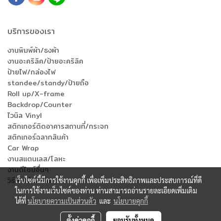
บริการของเรา
งานพิมพ์ผ้า/ธงผ้า
งานอะคริลิค/ป้ายอะคริลิค
ป้ายไฟ/กล่องไฟ
standee/standy/ป้ายถือ
Roll up/X-frame
Backdrop/Counter
ไวนิล Vinyl
สติกเกอร์ติดอาคารสถานที่/กระจก
สติกเกอร์ฉลากสินค้า
Car Wrap
งานสแตนเลส/โลหะ
งานดีไซน์อื่นๆ
วิธีการชำระเงิน
เว็บไซต์นี้มีการใช้งานคุกกี้ เพื่อเพิ่มประสิทธิภาพและประสบการณ์ที่ดี
ในการใช้งานเว็บไซต์ของท่าน ท่านสามารถอ่านรายละเอียดเพิ่มเติม
ได้ที่
นโยบายความเป็นส่วนตัว
และ
นโยบายคุกกี้
Copyright by makewebeasy.com
ตั้งค่าคุกกี้
ยอมรับทั้งหมด