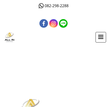
082-298-2288
Lorem ipsum dolor sit amet, pri et feugiat consulatu. Eu
per ceteros platonem. Ea dictas legendos ius. At adhuc
solum has. Nec at harum euripidis, habeo elitr patrioque
ne mel. Mei probo oportere posidonium in, has ei everti
volutpat consequat.