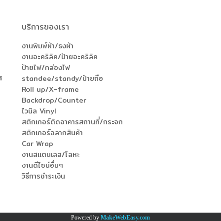
บริการของเรา
งานพิมพ์ผ้า/ธงผ้า
งานอะคริลิค/ป้ายอะคริลิค
ป้ายไฟ/กล่องไฟ
ศ
standee/standy/ป้ายถือ
Roll up/X-frame
Backdrop/Counter
ไวนิล Vinyl
สติกเกอร์ติดอาคารสถานที่/กระจก
สติกเกอร์ฉลากสินค้า
Car Wrap
งานสแตนเลส/โลหะ
งานดีไซน์อื่นๆ
วิธีการชำระเงิน
Powered by
MakeWebEasy.com